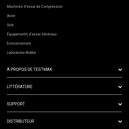
Machines d'essai de Compression
Acier
Sols
Équipements d'essai Généraux
Environnement
Laboratoire Mobile
À PROPOS DE TESTMAK
Vision
LITTÉRATURE
Mission
Catalogue
Production
SUPPORT
Fiche de données
Nos certificats
Politique de garantie
Vidéo du produit
DISTRIBUTEUR
Nouvelles de TESTMAK
Politique d'échange de produits