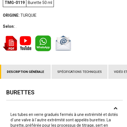
TMG-0119
Burette 50 ml
ORIGINE:
TURQUIE
Selon:
.
DESCRIPTION GÉNÉRALE
SPÉCIFICATIONS TECHNIQUES
VIDÉO E
BURETTES
Les tubes en verre gradués fermés à une extrémité et dotés
d`une valve à l`autre extrémité sont appelés burettes. La
burette, préférée pour les processus de titrage, sert en