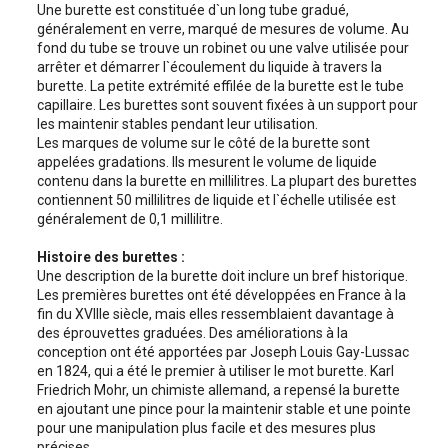
Une burette est constituée d`un long tube gradué,
généralement en verre, marqué de mesures de volume. Au
fond du tube se trouve un robinet ou une valve utilisée pour
arrêter et démarrer l`écoulement du liquide à travers la
burette. La petite extrémité effilée de la burette est le tube
capillaire. Les burettes sont souvent fixées à un support pour
les maintenir stables pendant leur utilisation.
Les marques de volume sur le côté de la burette sont
appelées gradations. Ils mesurent le volume de liquide
contenu dans la burette en millilitres. La plupart des burettes
contiennent 50 millilitres de liquide et l`échelle utilisée est
généralement de 0,1 millilitre.
Histoire des burettes :
Une description de la burette doit inclure un bref historique.
Les premières burettes ont été développées en France à la
fin du XVIIIe siècle, mais elles ressemblaient davantage à
des éprouvettes graduées. Des améliorations à la
conception ont été apportées par Joseph Louis Gay-Lussac
en 1824, qui a été le premier à utiliser le mot burette. Karl
Friedrich Mohr, un chimiste allemand, a repensé la burette
en ajoutant une pince pour la maintenir stable et une pointe
pour une manipulation plus facile et des mesures plus
précises.